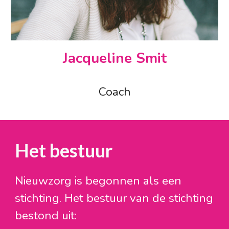
Jacqueline Smit
Coach
Het bestuur
Nieuwzorg is begonnen als een
stichting. Het bestuur van de stichting
bestond uit: